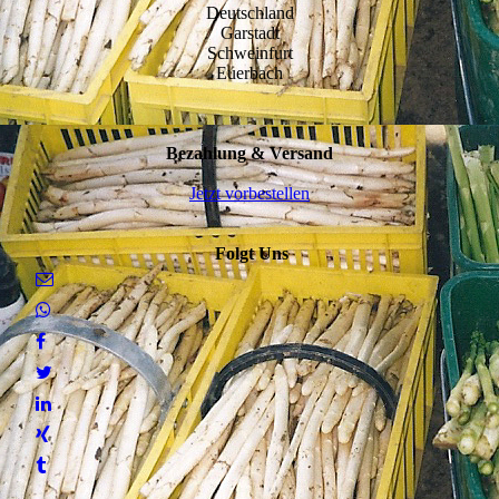
Deutschland
Garstadt
Schweinfurt
Euerbach
Bezahlung & Versand
Jetzt vorbestellen
Folgt Uns