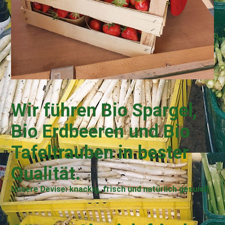
Wir führen Bio Spargel,
Bio Erdbeeren und Bio
Tafeltrauben in bester
Qualität.
Unsere Devise: knackig, frisch und natürlich gesund!