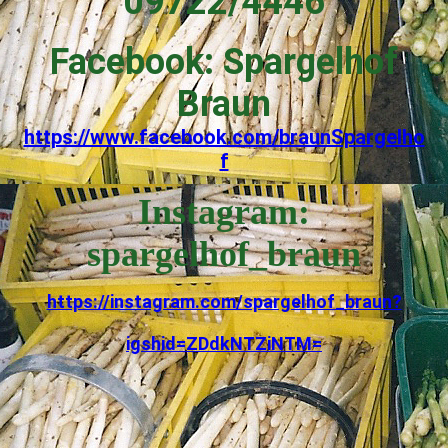
09722/4446
Facebook: Spargelhof
Braun
https://www.facebook.com/braunSpargelho
f
Instagram:
spargelhof_braun
https://instagram.com/spargelhof_braun?
igshid=ZDdkNTZiNTM=