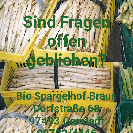
Sind Fragen
offen
geblieben?
Bio Spargelhof Braun
Dorfstraße 68
97493 Garstadt