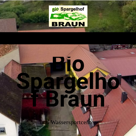
Bio
Spargelho
f Braun
und Wassersportcenter