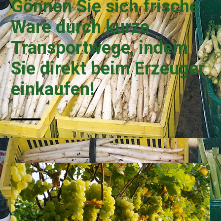
Gönnen Sie sich frische
Ware durch kurze
Transportwege, indem
Sie direkt beim Erzeuger
einkaufen!
—