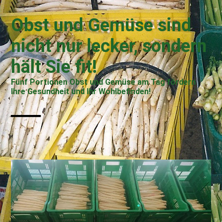
Obst und Gemüse sind
nicht nur lecker, sondern
hält Sie fit!
Fünf Portionen Obst und Gemüse am Tag fördern
Ihre Gesundheit und Ihr Wohlbefinden!
—