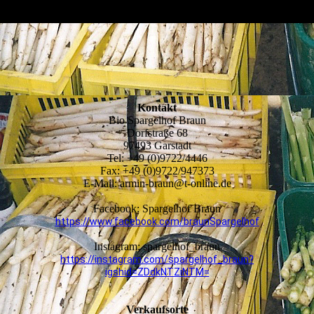
Kontakt
Bio Spargelhof Braun
Dorfstraße 68
97493 Garstadt
Tel: +49 (0)9722/4446
Fax: +49 (0)9722/947373
E-Mail: armin-braun@t-online.de
Facebook: Spargelhof Braun
https://www.facebook.com/braunSpargelhof
Instagram: spargelhof_braun
https://instagram.com/spargelhof_braun?
igshid=ZDdkNTZiNTM=
Verkaufsorte